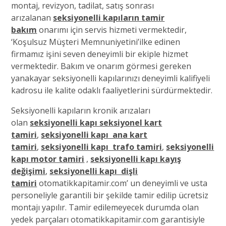
montaj, revizyon, tadilat, satış sonrası
arızalanan
seksiyonelli kapıların tamir
bakım
onarımı için servis hizmeti vermektedir,
‘Koşulsuz Müşteri Memnuniyetini’ilke edinen
firmamız işini seven deneyimli bir ekiple hizmet
vermektedir. Bakım ve onarım görmesi gereken
yanakayar seksiyonelli kapılarınızı deneyimli kalifiyeli
kadrosu ile kalite odaklı faaliyetlerini sürdürmektedir.
Seksiyonelli kapıların kronik arızaları
olan
seksiyonelli kapı seksiyonel kart
tamiri
,
seksiyonelli kapı ana kart
tamiri
,
seksiyonelli kapı trafo tamiri
,
seksiyonelli
kapı motor tamiri
,
seksiyonelli kapı kayış
değişimi
,
seksiyonelli kapı dişli
tamiri
otomatikkapitamir.com’ un deneyimli ve usta
personeliyle garantili bir şekilde tamir edilip ücretsiz
montajı yapılır. Tamir edilemeyecek durumda olan
yedek parçaları otomatikkapitamir.com garantisiyle